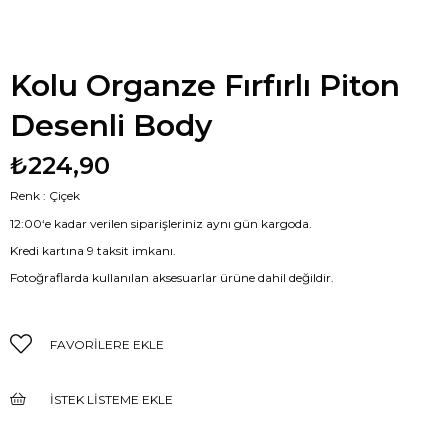
Kolu Organze Fırfırlı Piton
Desenli Body
₺224,90
Renk : Çiçek
12:00‘e kadar verilen siparişleriniz aynı gün kargoda.
Kredi kartına 9 taksit imkanı.
Fotoğraflarda kullanılan aksesuarlar ürüne dahil değildir.
FAVORILERE EKLE
İSTEK LISTEME EKLE
FIYAT DÜŞÜNCE HABER VER