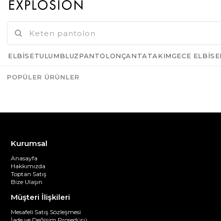
GELINCE HABER VER
ELBISE
TULUM
BLUZ
PANTOLON
ÇANTA
TAKIM
GECE ELBISE
POPÜLER ÜRÜNLER
Azalt
Artır
Kurumsal
Anasayfa
Hakkımızda
Toptan Satış
Bize Ulaşın
Müşteri İlişkileri
Mesafeli Satış Sözleşmesi
İade ve Değişim Prosedürü