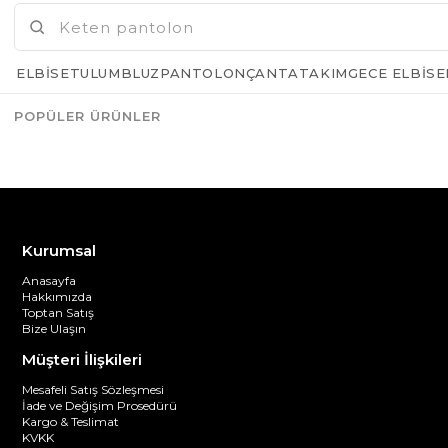
ELBISE
TULUM
BLUZ
PANTOLON
ÇANTA
TAKIM
GECE ELBISE
POPÜLER ÜRÜNLER
Azalt
Artır
Kurumsal
Anasayfa
Hakkımızda
Toptan Satış
Bize Ulaşın
Müşteri İlişkileri
Mesafeli Satış Sözleşmesi
İade ve Değişim Prosedürü
Kargo & Teslimat
KVKK