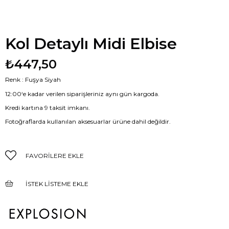
Kol Detaylı Midi Elbise
₺447,50
Renk : Fuşya Siyah
12:00‘e kadar verilen siparişleriniz aynı gün kargoda.
Kredi kartına 9 taksit imkanı.
Fotoğraflarda kullanılan aksesuarlar ürüne dahil değildir.
FAVORILERE EKLE
İSTEK LISTEME EKLE
FIYAT DÜŞÜNCE HABER VER
GELINCE HABER VER