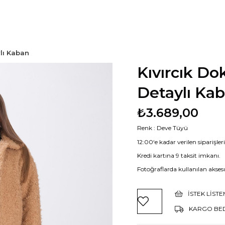
ylı Kaban
Kıvırcık Do
Detaylı Ka
₺3.689,00
Renk : Deve Tüyü
12:00‘e kadar verilen siparişle
Kredi kartına 9 taksit imkanı.
Fotoğraflarda kullanılan aksesu
İSTEK LIST
KARGO BE