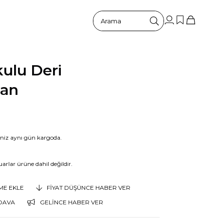
kulu Deri
ban
riniz aynı gün kargoda.
arlar ürüne dahil değildir.
EME EKLE
FIYAT DÜŞÜNCE HABER VER
DAVA
GELINCE HABER VER