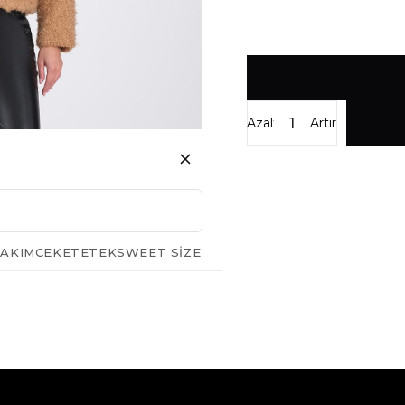
Azalt
Artır
AKIM
CEKET
ETEK
SWEET SIZE