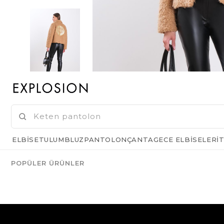
ELBISE
TULUM
BLUZ
PANTOLON
ÇANTA
GECE ELBISELERI
T
POPÜLER ÜRÜNLER