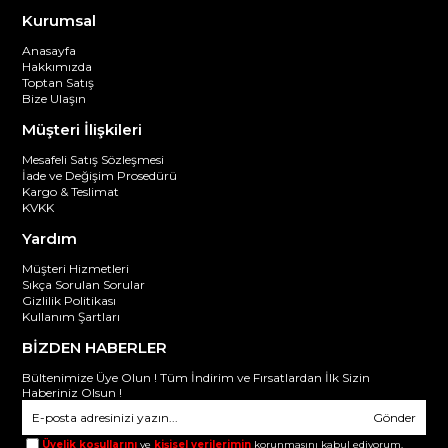
Kurumsal
Anasayfa
Hakkımızda
Toptan Satış
Bize Ulaşın
Müşteri İlişkileri
Mesafeli Satış Sözleşmesi
İade ve Değişim Prosedürü
Kargo & Teslimat
KVKK
Yardım
Müşteri Hizmetleri
Sıkça Sorulan Sorular
Gizlilik Politikası
Kullanım Şartları
BİZDEN HABERLER
Bültenimize Üye Olun ! Tüm İndirim ve Fırsatlardan İlk Sizin
Haberiniz Olsun !
Gönder
Üyelik koşullarını
ve
kişisel verilerimin
korunmasını kabul ediyorum.