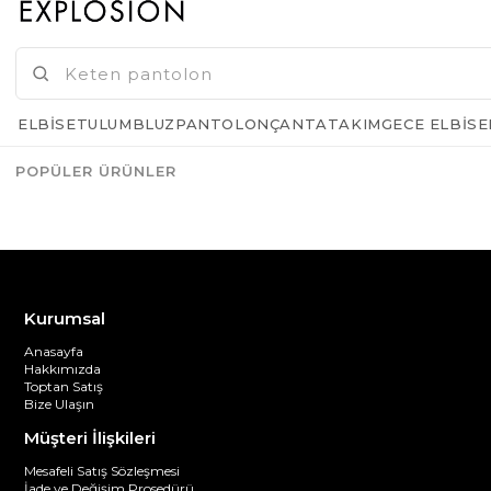
GELINCE HABER VER
ELBISE
TULUM
BLUZ
PANTOLON
ÇANTA
TAKIM
GECE ELBISE
POPÜLER ÜRÜNLER
Azalt
Artır
Kurumsal
Anasayfa
Hakkımızda
Toptan Satış
Bize Ulaşın
Müşteri İlişkileri
Mesafeli Satış Sözleşmesi
İade ve Değişim Prosedürü