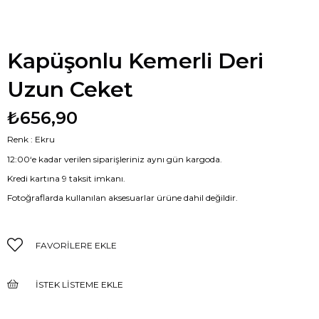
Kapüşonlu Kemerli Deri
Uzun Ceket
₺656,90
Renk : Ekru
12:00‘e kadar verilen siparişleriniz aynı gün kargoda.
Kredi kartına 9 taksit imkanı.
Fotoğraflarda kullanılan aksesuarlar ürüne dahil değildir.
FAVORILERE EKLE
İSTEK LISTEME EKLE
FIYAT DÜŞÜNCE HABER VER