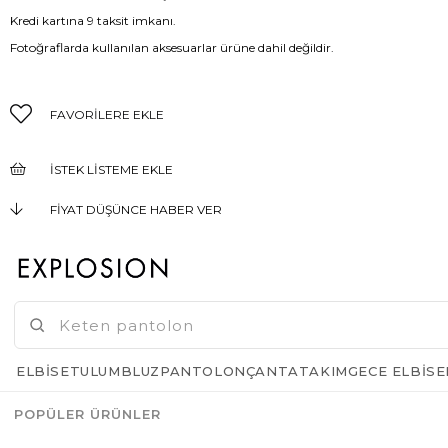
Kredi kartına 9 taksit imkanı.
Fotoğraflarda kullanılan aksesuarlar ürüne dahil değildir.
FAVORILERE EKLE
İSTEK LISTEME EKLE
FIYAT DÜŞÜNCE HABER VER
KARGO BEDAVA
GELINCE HABER VER
ELBISE
TULUM
BLUZ
PANTOLON
ÇANTA
TAKIM
GECE ELBISE
POPÜLER ÜRÜNLER
Azalt
Artır