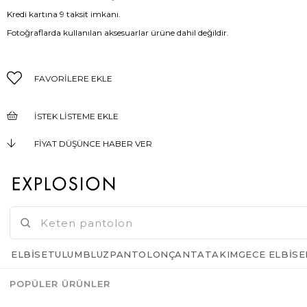
Kredi kartına 9 taksit imkanı.
Fotoğraflarda kullanılan aksesuarlar ürüne dahil değildir.
FAVORILERE EKLE
İSTEK LISTEME EKLE
FIYAT DÜŞÜNCE HABER VER
KARGO BEDAVA
GELINCE HABER VER
ELBISE
TULUM
BLUZ
PANTOLON
ÇANTA
TAKIM
GECE ELBISE
POPÜLER ÜRÜNLER
Azalt
Artır