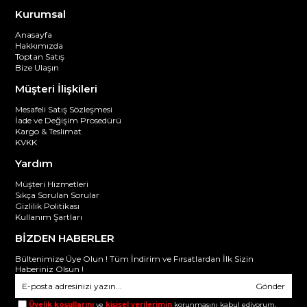
Kurumsal
Anasayfa
Hakkımızda
Toptan Satış
Bize Ulaşın
Müşteri İlişkileri
Mesafeli Satış Sözleşmesi
İade ve Değişim Prosedürü
Kargo & Teslimat
KVKK
Yardım
Müşteri Hizmetleri
Sıkça Sorulan Sorular
Gizlilik Politikası
Kullanım Şartları
BİZDEN HABERLER
Bültenimize Üye Olun ! Tüm İndirim ve Fırsatlardan İlk Sizin
Haberiniz Olsun !
Gönder
Üyelik koşullarını
ve
kişisel verilerimin
korunmasını kabul ediyorum.