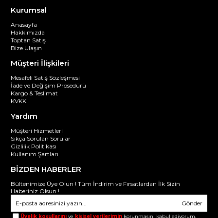
Kurumsal
Anasayfa
Hakkımızda
Toptan Satış
Bize Ulaşın
Müşteri İlişkileri
Mesafeli Satış Sözleşmesi
İade ve Değişim Prosedürü
Kargo & Teslimat
KVKK
Yardım
Müşteri Hizmetleri
Sıkça Sorulan Sorular
Gizlilik Politikası
Kullanım Şartları
BİZDEN HABERLER
Bültenimize Üye Olun ! Tüm İndirim ve Fırsatlardan İlk Sizin
Haberiniz Olsun !
Gönder
Üyelik koşullarını
ve
kişisel verilerimin
korunmasını kabul ediyorum.