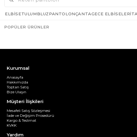
ELBISE
TULUM
BLUZ
PANTOLON
ÇANTA
GECE ELBISELERI
T
POPÜLER ÜRÜNLER
Azalt
Artır
Kurumsal
Anasayfa
Hakkımızda
Toptan Satış
Bize Ulaşın
Müşteri İlişkileri
Mesafeli Satış Sözleşmesi
İade ve Değişim Prosedürü
Kargo & Teslimat
KVKK
Yardım