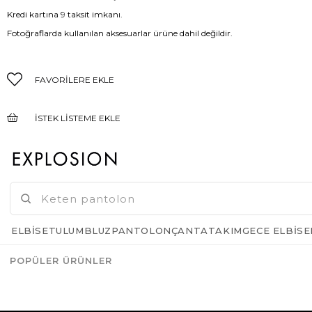
Kredi kartına 9 taksit imkanı.
Fotoğraflarda kullanılan aksesuarlar ürüne dahil değildir.
FAVORILERE EKLE
İSTEK LISTEME EKLE
FIYAT DÜŞÜNCE HABER VER
GELINCE HABER VER
ELBISE
TULUM
BLUZ
PANTOLON
ÇANTA
TAKIM
GECE ELBISE
POPÜLER ÜRÜNLER
Azalt
Artır