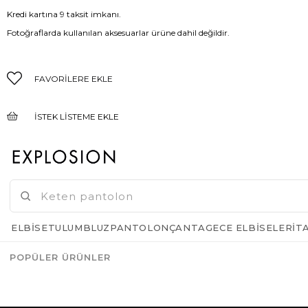
Kredi kartına 9 taksit imkanı.
Fotoğraflarda kullanılan aksesuarlar ürüne dahil değildir.
FAVORILERE EKLE
İSTEK LISTEME EKLE
FIYAT DÜŞÜNCE HABER VER
GELINCE HABER VER
ELBISE
TULUM
BLUZ
PANTOLON
ÇANTA
GECE ELBISELERI
T
POPÜLER ÜRÜNLER
Azalt
Artır