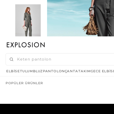
ELBISE
TULUM
BLUZ
PANTOLON
ÇANTA
TAKIM
GECE ELBIS
POPÜLER ÜRÜNLER