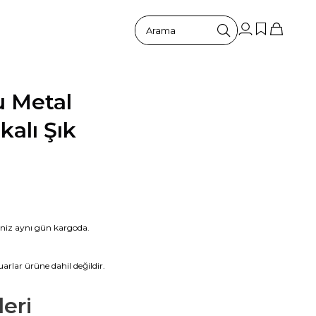
u Metal
alı Şık
riniz aynı gün kargoda.
arlar ürüne dahil değildir.
eri