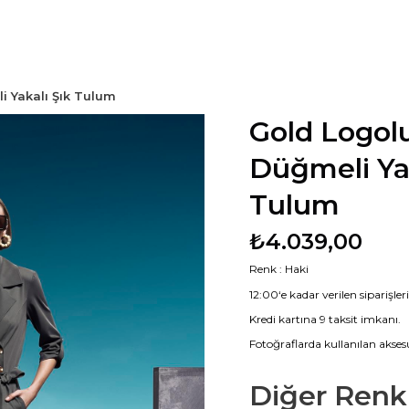
i Yakalı Şık Tulum
Gold Logol
Düğmeli Yak
Tulum
₺4.039,00
Renk : Haki
12:00‘e kadar verilen siparişle
Kredi kartına 9 taksit imkanı.
Fotoğraflarda kullanılan aksesu
Diğer Renkl