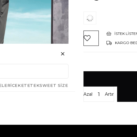
İSTEK LIST
KARGO BE
ELERI
CEKET
ETEK
SWEET SIZE
Azalt
Artır