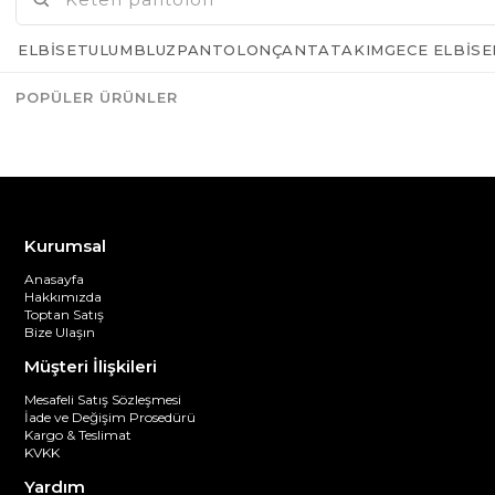
ELBISE
TULUM
BLUZ
PANTOLON
ÇANTA
TAKIM
GECE ELBISE
POPÜLER ÜRÜNLER
Azalt
Artır
Kurumsal
Anasayfa
Hakkımızda
Toptan Satış
Bize Ulaşın
Müşteri İlişkileri
Mesafeli Satış Sözleşmesi
İade ve Değişim Prosedürü
Kargo & Teslimat
KVKK
Yardım