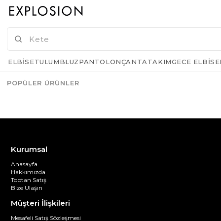
KARGO BEDAVA
GELINCE HABER VER
ELBISE
TULUM
BLUZ
PANTOLON
ÇANTA
TAKIM
GECE ELBISE
POPÜLER ÜRÜNLER
Azalt
Artır
Kurumsal
Anasayfa
Hakkımızda
Toptan Satış
Bize Ulaşın
Müşteri İlişkileri
Mesafeli Satış Sözleşmesi