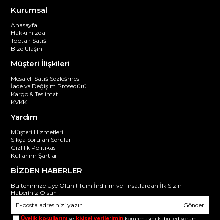
Kurumsal
Anasayfa
Hakkımızda
Toptan Satış
Bize Ulaşın
Müşteri İlişkileri
Mesafeli Satış Sözleşmesi
İade ve Değişim Prosedürü
Kargo & Teslimat
KVKK
Yardım
Müşteri Hizmetleri
Sıkça Sorulan Sorular
Gizlilik Politikası
Kullanım Şartları
BİZDEN HABERLER
Bültenimize Üye Olun ! Tüm İndirim ve Fırsatlardan İlk Sizin
Haberiniz Olsun !
Gönder
Üyelik koşullarını
ve
kişisel verilerimin
korunmasını kabul ediyorum.