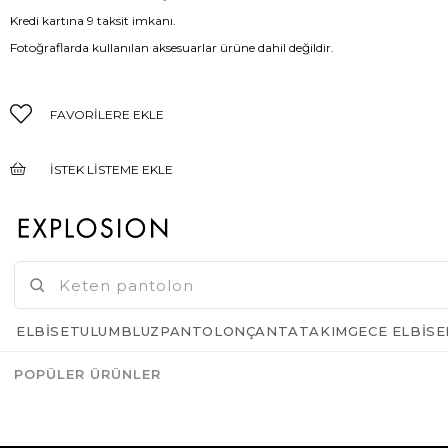
Kredi kartına 9 taksit imkanı.
Fotoğraflarda kullanılan aksesuarlar ürüne dahil değildir.
FAVORILERE EKLE
İSTEK LISTEME EKLE
FIYAT DÜŞÜNCE HABER VER
GELINCE HABER VER
ELBISE
TULUM
BLUZ
PANTOLON
ÇANTA
TAKIM
GECE ELBISE
POPÜLER ÜRÜNLER
Azalt
Artır