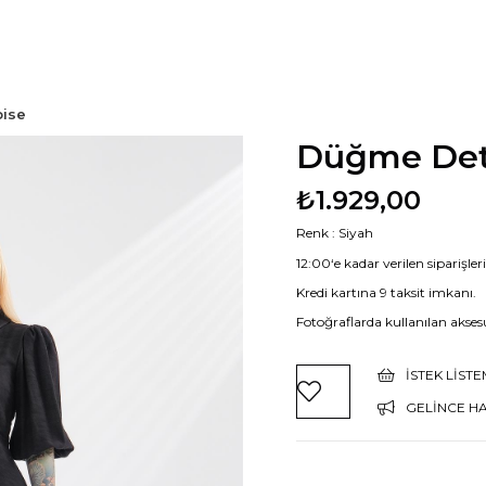
bise
Düğme Deta
₺1.929,00
Renk : Siyah
12:00‘e kadar verilen siparişle
Kredi kartına 9 taksit imkanı.
Fotoğraflarda kullanılan aksesu
İSTEK LIST
GELINCE H