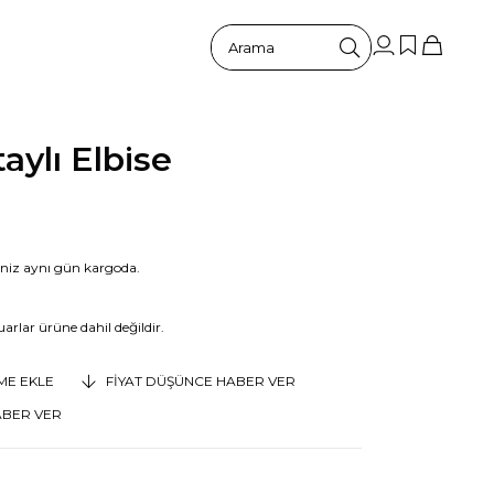
ylı Elbise
riniz aynı gün kargoda.
arlar ürüne dahil değildir.
EME EKLE
FIYAT DÜŞÜNCE HABER VER
ABER VER