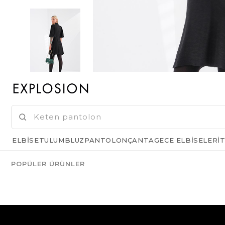
ELBISE
TULUM
BLUZ
PANTOLON
ÇANTA
GECE ELBISELERI
T
POPÜLER ÜRÜNLER