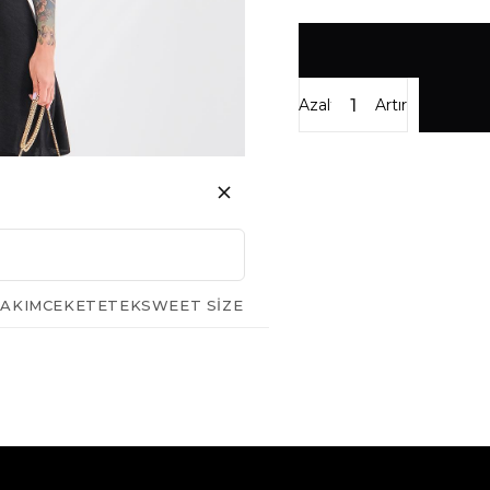
Azalt
Artır
AKIM
CEKET
ETEK
SWEET SIZE