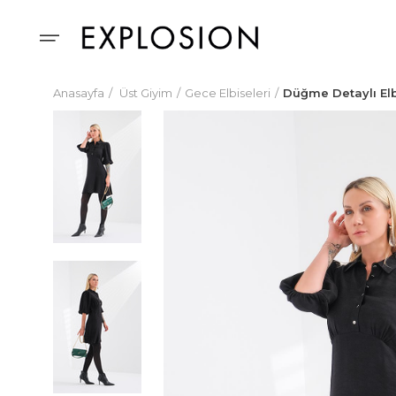
Anasayfa
Üst Giyim
Gece Elbiseleri
Düğme Detaylı El