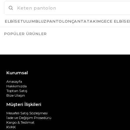
ELBISE
TULUM
BLUZ
PANTOLON
ÇANTA
TAKIM
GECE ELBISE
POPÜLER ÜRÜNLER
Azalt
Artır
Kurumsal
Anasayfa
Hakkımızda
Toptan Satış
Bize Ulaşın
Müşteri İlişkileri
Mesafeli Satış Sözleşmesi
İade ve Değişim Prosedürü
Kargo & Teslimat
KVKK