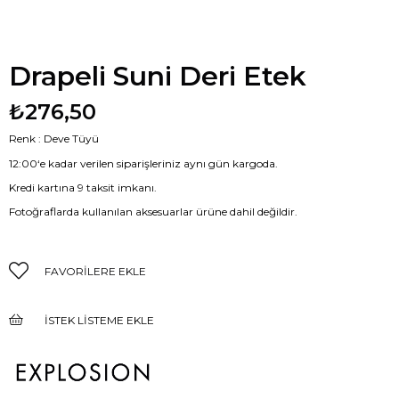
Drapeli Suni Deri Etek
₺276,50
Renk : Deve Tüyü
12:00‘e kadar verilen siparişleriniz aynı gün kargoda.
Kredi kartına 9 taksit imkanı.
Fotoğraflarda kullanılan aksesuarlar ürüne dahil değildir.
FAVORILERE EKLE
İSTEK LISTEME EKLE
FIYAT DÜŞÜNCE HABER VER
GELINCE HABER VER