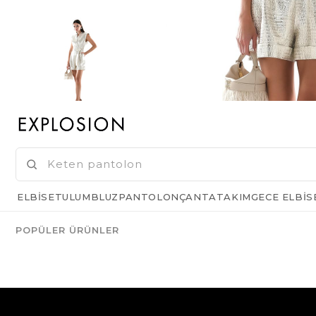
ELBISE
TULUM
BLUZ
PANTOLON
ÇANTA
TAKIM
GECE ELBIS
POPÜLER ÜRÜNLER