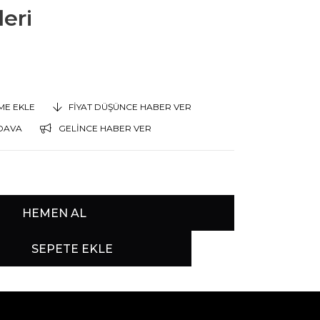
eri
EME EKLE
FIYAT DÜŞÜNCE HABER VER
DAVA
GELINCE HABER VER