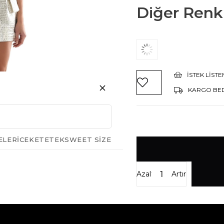
Diğer Renkl
İSTEK LIST
KARGO BE
ELERI
CEKET
ETEK
SWEET SIZE
Azalt
Artır