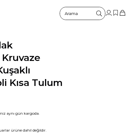
lak
 Kruvaze
Kuşaklı
li Kısa Tulum
riniz aynı gün kargoda.
arlar ürüne dahil değildir.