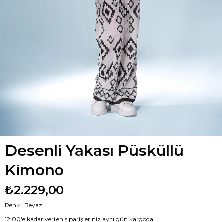
Desenli Yakası Püsküllü
Kimono
₺2.229,00
Renk : Beyaz
12:00‘e kadar verilen siparişleriniz aynı gün kargoda.