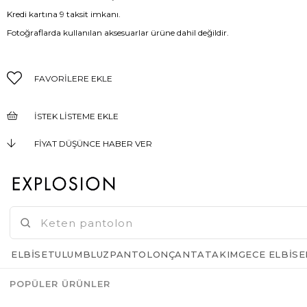
Kredi kartına 9 taksit imkanı.
Fotoğraflarda kullanılan aksesuarlar ürüne dahil değildir.
FAVORILERE EKLE
İSTEK LISTEME EKLE
FIYAT DÜŞÜNCE HABER VER
KARGO BEDAVA
GELINCE HABER VER
ELBISE
TULUM
BLUZ
PANTOLON
ÇANTA
TAKIM
GECE ELBISE
POPÜLER ÜRÜNLER
Azalt
Artır