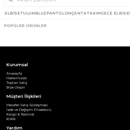
ELBISE
TULUM
BLUZ
PANTOLON
ÇANTA
TAKIM
GECE ELBISE
POPÜLER ÜRÜNLER
Azalt
Artır
Kurumsal
Anasayfa
Hakkımızda
Toptan Satış
Bize Ulaşın
Müşteri İlişkileri
Mesafeli Satış Sözleşmesi
İade ve Değişim Prosedürü
Kargo & Teslimat
KVKK
Yardım