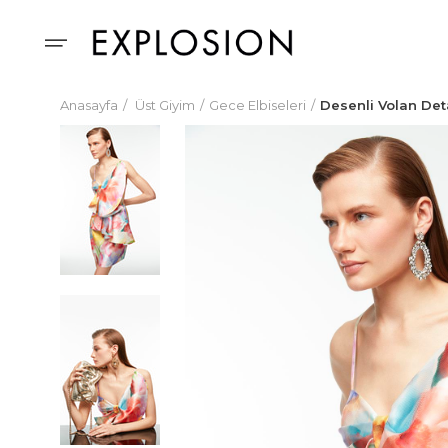
Anasayfa
Üst Giyim
Gece Elbiseleri
Desenli Volan Deta