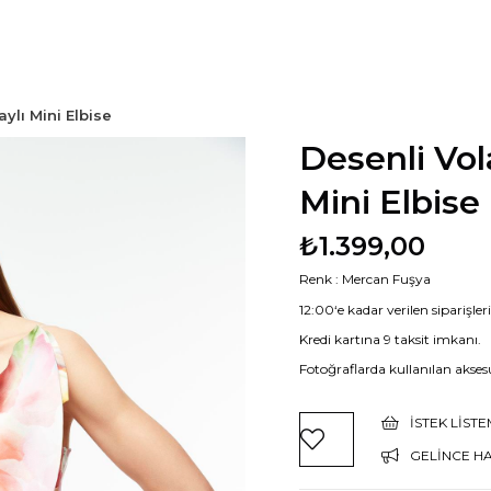
ylı Mini Elbise
Desenli Vol
Mini Elbise
₺1.399,00
Renk : Mercan Fuşya
12:00‘e kadar verilen siparişle
Kredi kartına 9 taksit imkanı.
Fotoğraflarda kullanılan aksesu
İSTEK LIST
GELINCE H