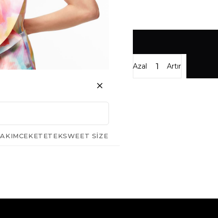
Azalt
Artır
AKIM
CEKET
ETEK
SWEET SIZE