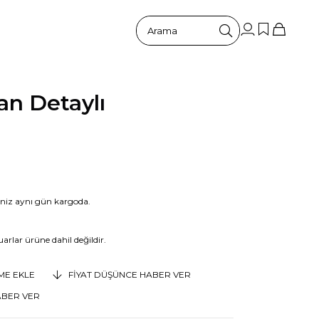
an Detaylı
riniz aynı gün kargoda.
arlar ürüne dahil değildir.
EME EKLE
FIYAT DÜŞÜNCE HABER VER
ABER VER