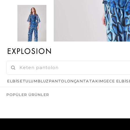
ELBISE
TULUM
BLUZ
PANTOLON
ÇANTA
TAKIM
GECE ELBIS
POPÜLER ÜRÜNLER