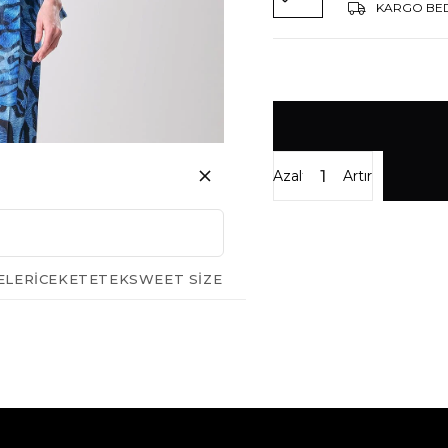
KARGO BE
Azalt
Artır
ELERI
CEKET
ETEK
SWEET SIZE