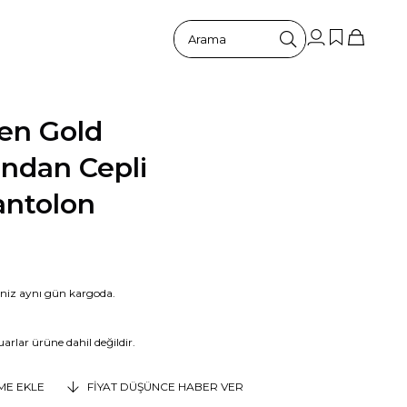
ten Gold
ndan Cepli
antolon
riniz aynı gün kargoda.
arlar ürüne dahil değildir.
EME EKLE
FIYAT DÜŞÜNCE HABER VER