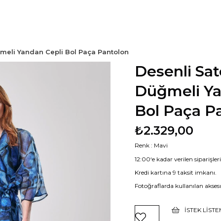
meli Yandan Cepli Bol Paça Pantolon
Desenli Sa
Düğmeli Ya
Bol Paça P
₺2.329,00
Renk : Mavi
12:00‘e kadar verilen siparişle
Kredi kartına 9 taksit imkanı.
Fotoğraflarda kullanılan aksesu
İSTEK LIST