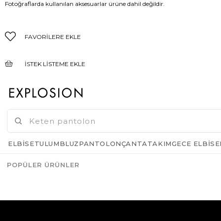
Fotoğraflarda kullanılan aksesuarlar ürüne dahil değildir.
FAVORILERE EKLE
İSTEK LISTEME EKLE
FIYAT DÜŞÜNCE HABER VER
GELINCE HABER VER
ELBISE
TULUM
BLUZ
PANTOLON
ÇANTA
TAKIM
GECE ELBISE
POPÜLER ÜRÜNLER
Azalt
Artır