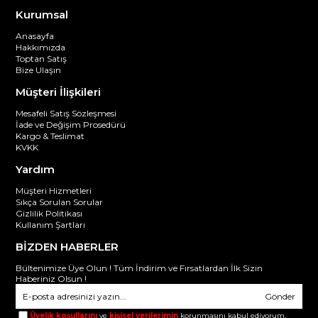
Kurumsal
Anasayfa
Hakkımızda
Toptan Satış
Bize Ulaşın
Müşteri İlişkileri
Mesafeli Satış Sözleşmesi
İade ve Değişim Prosedürü
Kargo & Teslimat
KVKK
Yardım
Müşteri Hizmetleri
Sıkça Sorulan Sorular
Gizlilik Politikası
Kullanım Şartları
BİZDEN HABERLER
Bültenimize Üye Olun ! Tüm İndirim ve Fırsatlardan İlk Sizin
Haberiniz Olsun !
Gönder
Üyelik koşullarını
ve
kişisel verilerimin
korunmasını kabul ediyorum.