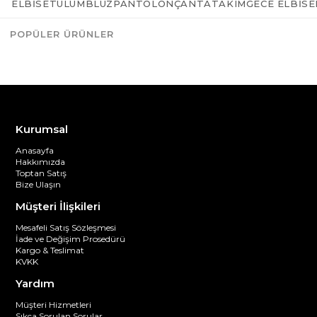
ELBISE
TULUM
BLUZ
PANTOLON
ÇANTA
TAKIM
GECE ELBISE
POPÜLER ÜRÜNLER
Azalt
Artır
Kurumsal
Anasayfa
Hakkımızda
Toptan Satış
Bize Ulaşın
Müşteri İlişkileri
Mesafeli Satış Sözleşmesi
İade ve Değişim Prosedürü
Kargo & Teslimat
KVKK
Yardım
Müşteri Hizmetleri
Sıkça Sorulan Sorular