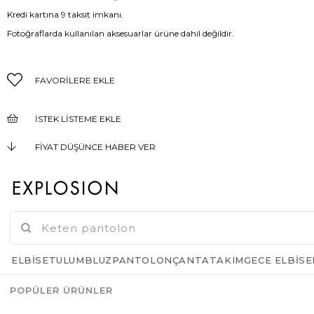
Kredi kartına 9 taksit imkanı.
Fotoğraflarda kullanılan aksesuarlar ürüne dahil değildir.
FAVORILERE EKLE
İSTEK LISTEME EKLE
FIYAT DÜŞÜNCE HABER VER
KARGO BEDAVA
GELINCE HABER VER
ELBISE
TULUM
BLUZ
PANTOLON
ÇANTA
TAKIM
GECE ELBISE
POPÜLER ÜRÜNLER
Azalt
Artır