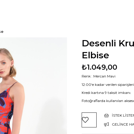
se
Desenli Kr
Elbise
₺1.049,00
Renk : Mercan Mavi
12:00‘e kadar verilen siparişle
Kredi kartına 9 taksit imkanı.
Fotoğraflarda kullanılan aksesu
İSTEK LIST
GELINCE H