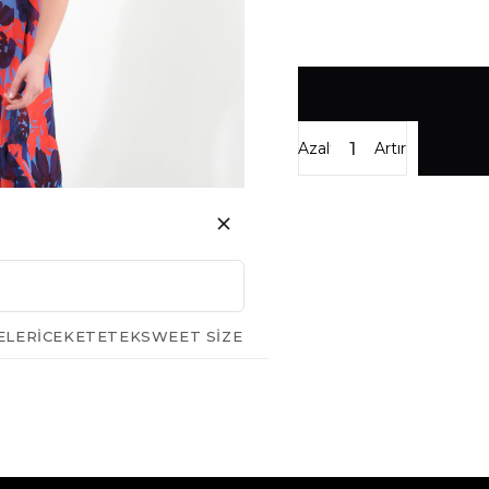
Azalt
Artır
ELERI
CEKET
ETEK
SWEET SIZE