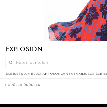
ELBISE
TULUM
BLUZ
PANTOLON
ÇANTA
TAKIM
GECE ELBIS
POPÜLER ÜRÜNLER