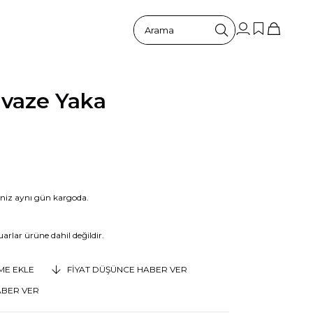
uvaze Yaka
riniz aynı gün kargoda.
arlar ürüne dahil değildir.
EME EKLE
FIYAT DÜŞÜNCE HABER VER
ABER VER