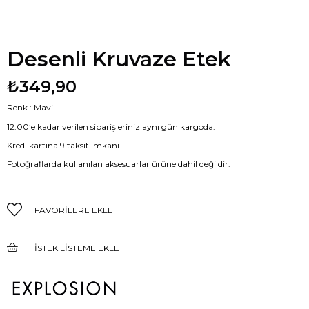
Desenli Kruvaze Etek
₺349,90
Renk : Mavi
12:00‘e kadar verilen siparişleriniz aynı gün kargoda.
Kredi kartına 9 taksit imkanı.
Fotoğraflarda kullanılan aksesuarlar ürüne dahil değildir.
FAVORILERE EKLE
İSTEK LISTEME EKLE
FIYAT DÜŞÜNCE HABER VER
GELINCE HABER VER