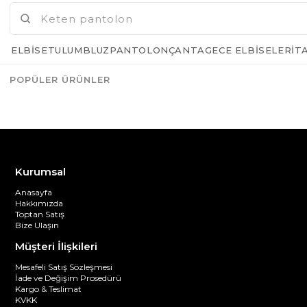
ELBISE
TULUM
BLUZ
PANTOLON
ÇANTA
GECE ELBISELERI
T
POPÜLER ÜRÜNLER
Azalt
Artır
Kurumsal
Anasayfa
Hakkımızda
Toptan Satış
Bize Ulaşın
Müşteri İlişkileri
Mesafeli Satış Sözleşmesi
İade ve Değişim Prosedürü
Kargo & Teslimat
KVKK