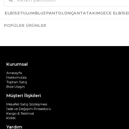
ELBISE
TULUM
BLUZ
PANTOLON
ÇANTA
TAKIM
GECE ELBISE
POPÜLER ÜRÜNLER
Azalt
Artır
Kurumsal
Anasayfa
Hakkımızda
Toptan Satış
Bize Ulaşın
Müşteri İlişkileri
Mesafeli Satış Sözleşmesi
İade ve Değişim Prosedürü
Kargo & Teslimat
KVKK
Yardım