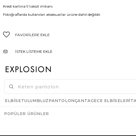
Kredi kartına 9 taksit imkanı.
Fotoğraflarda kullanılan aksesuarlar ürüne dahil değildir.
FAVORILERE EKLE
İSTEK LISTEME EKLE
FIYAT DÜŞÜNCE HABER VER
GELINCE HABER VER
ELBISE
TULUM
BLUZ
PANTOLON
ÇANTA
GECE ELBISELERI
T
POPÜLER ÜRÜNLER
Azalt
Artır