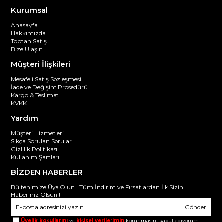
Kurumsal
Anasayfa
Hakkımızda
Toptan Satış
Bize Ulaşın
Müşteri İlişkileri
Mesafeli Satış Sözleşmesi
İade ve Değişim Prosedürü
Kargo & Teslimat
KVKK
Yardım
Müşteri Hizmetleri
Sıkça Sorulan Sorular
Gizlilik Politikası
Kullanım Şartları
BİZDEN HABERLER
Bültenimize Üye Olun ! Tüm İndirim ve Fırsatlardan İlk Sizin
Haberiniz Olsun !
Gönder
Üyelik koşullarını
ve
kişisel verilerimin
korunmasını kabul ediyorum.