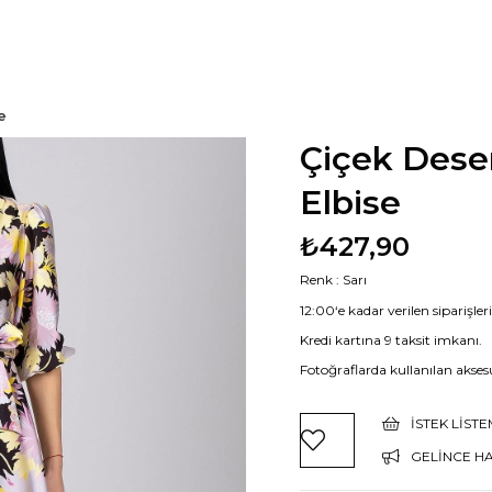
e
Çiçek Dese
Elbise
₺427,90
Renk : Sarı
12:00‘e kadar verilen siparişle
Kredi kartına 9 taksit imkanı.
Fotoğraflarda kullanılan aksesu
İSTEK LIST
GELINCE H