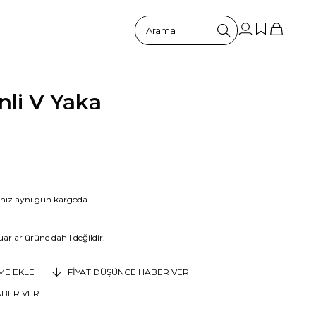
nli V Yaka
riniz aynı gün kargoda.
arlar ürüne dahil değildir.
EME EKLE
FIYAT DÜŞÜNCE HABER VER
ABER VER