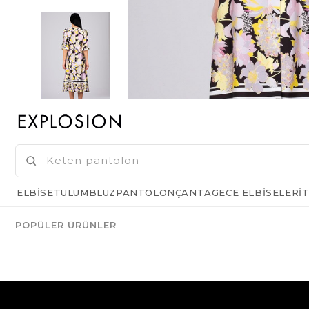
ELBISE
TULUM
BLUZ
PANTOLON
ÇANTA
GECE ELBISELERI
T
POPÜLER ÜRÜNLER