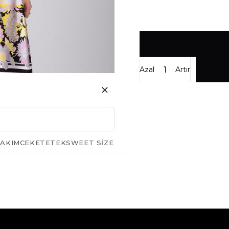
Azalt
Artır
AKIM
CEKET
ETEK
SWEET SIZE