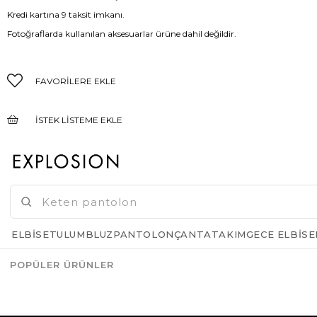
Kredi kartına 9 taksit imkanı.
Fotoğraflarda kullanılan aksesuarlar ürüne dahil değildir.
FAVORILERE EKLE
İSTEK LISTEME EKLE
FIYAT DÜŞÜNCE HABER VER
GELINCE HABER VER
ELBISE
TULUM
BLUZ
PANTOLON
ÇANTA
TAKIM
GECE ELBISE
POPÜLER ÜRÜNLER
Azalt
Artır