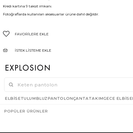
Kredi kartına 9 taksit imkanı.
Fotoğraflarda kullanılan aksesuarlar ürüne dahil değildir.
FAVORILERE EKLE
İSTEK LISTEME EKLE
FIYAT DÜŞÜNCE HABER VER
GELINCE HABER VER
ELBISE
TULUM
BLUZ
PANTOLON
ÇANTA
TAKIM
GECE ELBISE
POPÜLER ÜRÜNLER
Azalt
Artır