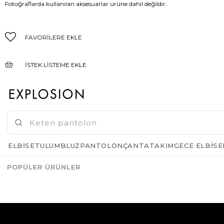
Fotoğraflarda kullanılan aksesuarlar ürüne dahil değildir.
FAVORILERE EKLE
İSTEK LISTEME EKLE
FIYAT DÜŞÜNCE HABER VER
GELINCE HABER VER
ELBISE
TULUM
BLUZ
PANTOLON
ÇANTA
TAKIM
GECE ELBISE
POPÜLER ÜRÜNLER
Azalt
Artır