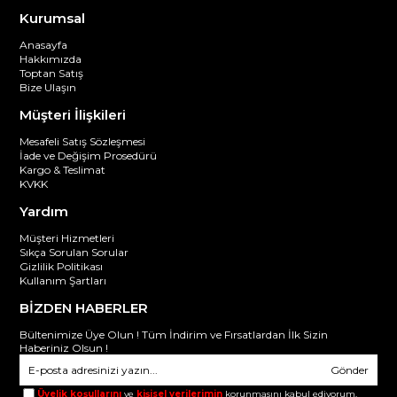
Kurumsal
Anasayfa
Hakkımızda
Toptan Satış
Bize Ulaşın
Müşteri İlişkileri
Mesafeli Satış Sözleşmesi
İade ve Değişim Prosedürü
Kargo & Teslimat
KVKK
Yardım
Müşteri Hizmetleri
Sıkça Sorulan Sorular
Gizlilik Politikası
Kullanım Şartları
BİZDEN HABERLER
Bültenimize Üye Olun ! Tüm İndirim ve Fırsatlardan İlk Sizin
Haberiniz Olsun !
Gönder
Üyelik koşullarını
ve
kişisel verilerimin
korunmasını kabul ediyorum.