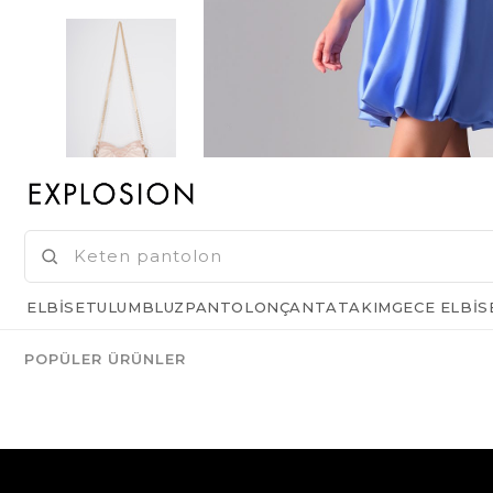
ELBISE
TULUM
BLUZ
PANTOLON
ÇANTA
TAKIM
GECE ELBIS
POPÜLER ÜRÜNLER