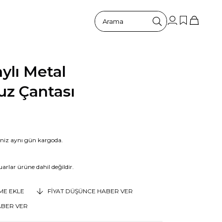
ylı Metal
z Çantası
riniz aynı gün kargoda.
arlar ürüne dahil değildir.
EME EKLE
FIYAT DÜŞÜNCE HABER VER
ABER VER