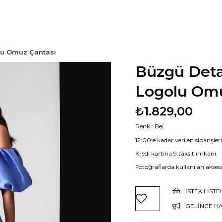
lu Omuz Çantası
Büzgü Deta
Logolu Omu
₺1.829,00
Renk : Bej
12:00‘e kadar verilen siparişle
Kredi kartına 9 taksit imkanı.
Fotoğraflarda kullanılan aksesu
İSTEK LIST
GELINCE H