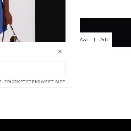
Azalt
Artır
ELERI
CEKET
ETEK
SWEET SIZE