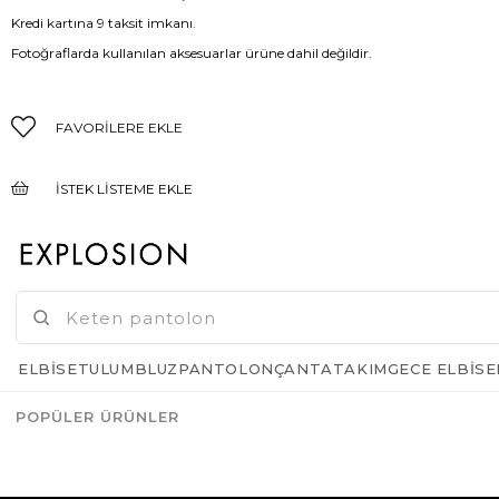
Kredi kartına 9 taksit imkanı.
Fotoğraflarda kullanılan aksesuarlar ürüne dahil değildir.
FAVORILERE EKLE
İSTEK LISTEME EKLE
FIYAT DÜŞÜNCE HABER VER
GELINCE HABER VER
ELBISE
TULUM
BLUZ
PANTOLON
ÇANTA
TAKIM
GECE ELBISE
POPÜLER ÜRÜNLER
Azalt
Artır