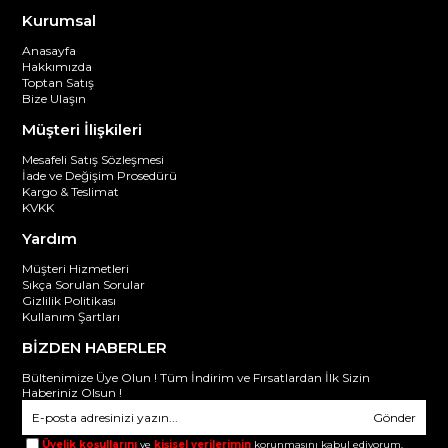
Kurumsal
Anasayfa
Hakkımızda
Toptan Satış
Bize Ulaşın
Müşteri İlişkileri
Mesafeli Satış Sözleşmesi
İade ve Değişim Prosedürü
Kargo & Teslimat
KVKK
Yardım
Müşteri Hizmetleri
Sıkça Sorulan Sorular
Gizlilik Politikası
Kullanım Şartları
BİZDEN HABERLER
Bültenimize Üye Olun ! Tüm İndirim ve Fırsatlardan İlk Sizin
Haberiniz Olsun !
Gönder
Üyelik koşullarını
ve
kişisel verilerimin
korunmasını kabul ediyorum.