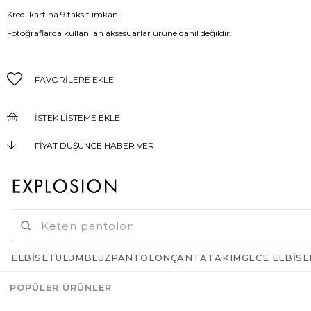
Kredi kartına 9 taksit imkanı.
Fotoğraflarda kullanılan aksesuarlar ürüne dahil değildir.
FAVORILERE EKLE
İSTEK LISTEME EKLE
FIYAT DÜŞÜNCE HABER VER
KARGO BEDAVA
GELINCE HABER VER
ELBISE
TULUM
BLUZ
PANTOLON
ÇANTA
TAKIM
GECE ELBISE
POPÜLER ÜRÜNLER
Azalt
Artır