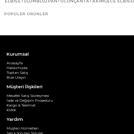
ELBISE
TULUM
BLUZ
PANTOLON
ÇANTA
TAKIM
GECE ELBISE
POPÜLER ÜRÜNLER
Azalt
Artır
Kurumsal
Anasayfa
Hakkımızda
Toptan Satış
Bize Ulaşın
Müşteri İlişkileri
Mesafeli Satış Sözleşmesi
İade ve Değişim Prosedürü
Kargo & Teslimat
KVKK
Yardım
Müşteri Hizmetleri
Sıkça Sorulan Sorular