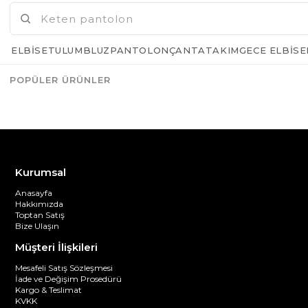
ELBISE
TULUM
BLUZ
PANTOLON
ÇANTA
TAKIM
GECE ELBISE
POPÜLER ÜRÜNLER
Azalt
Artır
Kurumsal
Anasayfa
Hakkımızda
Toptan Satış
Bize Ulaşın
Müşteri İlişkileri
Mesafeli Satış Sözleşmesi
İade ve Değişim Prosedürü
Kargo & Teslimat
KVKK