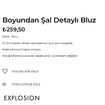
Boyundan Şal Detaylı Bluz
₺259,50
Renk : Ekru
12:00‘e kadar verilen siparişleriniz aynı gün kargoda.
Kredi kartına 9 taksit imkanı.
Fotoğraflarda kullanılan aksesuarlar ürüne dahil değildir.
FAVORILERE EKLE
İSTEK LISTEME EKLE
FIYAT DÜŞÜNCE HABER VER
GELINCE HABER VER