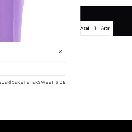
Azalt
Artır
ELERI
CEKET
ETEK
SWEET SIZE