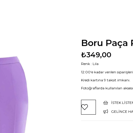
Boru Paça 
₺349,00
Renk : Lila
12:00‘e kadar verilen siparişle
Kredi kartına 9 taksit imkanı.
Fotoğraflarda kullanılan aksesu
İSTEK LIST
GELINCE H