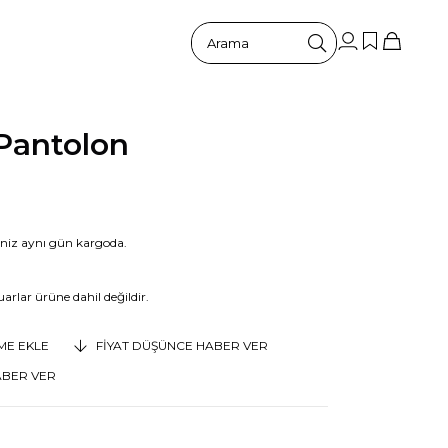
Pantolon
riniz aynı gün kargoda.
arlar ürüne dahil değildir.
EME EKLE
FIYAT DÜŞÜNCE HABER VER
ABER VER