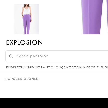
ELBISE
TULUM
BLUZ
PANTOLON
ÇANTA
TAKIM
GECE ELBIS
POPÜLER ÜRÜNLER