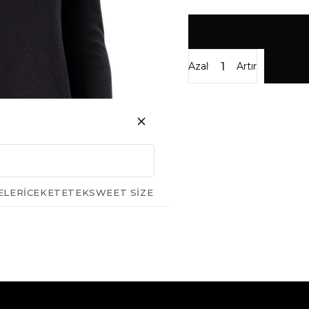
Azalt
Artır
ELERI
CEKET
ETEK
SWEET SIZE