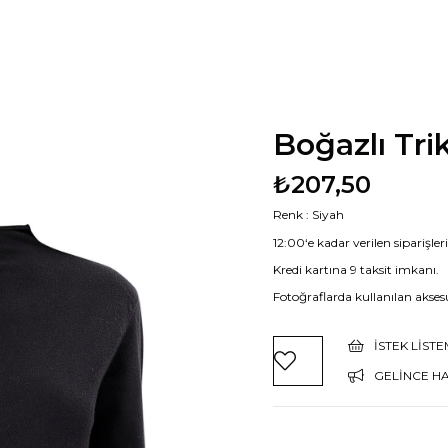
Boğazlı Tri
₺207,50
Renk : Siyah
12:00‘e kadar verilen siparişle
Kredi kartına 9 taksit imkanı.
Fotoğraflarda kullanılan aksesu
İSTEK LIST
GELINCE H