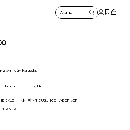
ko
riniz aynı gün kargoda.
arlar ürüne dahil değildir.
EME EKLE
FIYAT DÜŞÜNCE HABER VER
ABER VER