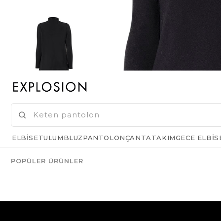
ELBISE
TULUM
BLUZ
PANTOLON
ÇANTA
TAKIM
GECE ELBIS
POPÜLER ÜRÜNLER