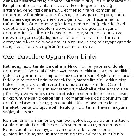
daha iyi hissetmeniz için önemli bir fırsat olduğu da bilinmektedir.
Bu gibi muhteşem anlara imza atarken de gecenin şıklığını
arttırmak, kendinizi daha mutlu etmek için farklı kombinler
denemeniz önerilmektedir. Sizin için en uygun olan parçalarla,
tam olarak aynada görmek istediğiniz kombini hazırlamanız
mümkündür. Önerilerimizi gözden geçirerek düğünlerde, özel
davetlerde, gala gecelerinde ve partilerde göz kamaştırıcı
görünebilirsiniz. Elbette bu sırada ortama, vücut hatlarınıza ve
mevsime uyum sağladığınızdan da emin olmalısınız. Tüm bu
detaylara dikkat edip beklentilerinize uygun seçimler yaptığınızda
da içinize sinecek bir görünüm kazanabilirsiniz.
Özel Davetlere Uygun Kombinler
Katılacağınız ortamlarda daha farklı kombinler yapmak, iddialı
görünmek istiyor olabilirsiniz. Ayrıca sıradanlıktan çıkıp daha dikkat
çekici bir görünüme sahip olmanız da mümkün. Böyle durumlarda
farklı elbise modellerini seçerek fark yaratabilirsiniz. Farklı elbise
tiplerini seçerek parıltınızı arttırmanız da mümkündür. Cesur bir
tarzınız olduğunu düşünüyorsanız sırt dekolteli elbiseler tam size
göre. Aynı zamanda yırtmak detaylı elbise modelleri ile etkileyici
bir görünüme sahip olabilirsiniz. Romantik ve şık bir görünüm için
de tüllü elbiseler size uygun olacaktır. Kısa elbiselerle daha
hareketli bir tarz oluşturabilir, katıldığınız ortamın havasına uyum
sağlayabilirsiniz.
Kombin önerileri için öne çıkan pek çok detay da bulunmaktadır.
Bunlardan birisi de elbiselerinizin vücudunuza uygun olmasıdır.
Kendi vücut tipinize uygun olan elbiselerle tarzınızı öne
çıkarabilirsiniz. Ayrıca unutmamanız gerekir ki her vücut tipinin