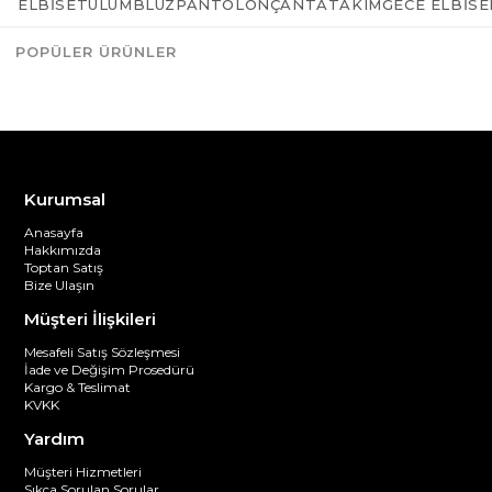
ELBISE
TULUM
BLUZ
PANTOLON
ÇANTA
TAKIM
GECE ELBISE
yeşili, şarap rengi sizin için sıcak bir tarz oluşturmaktadır. Tarzınızı
daha çekici hale getirmek konusunda da önemli bir etkisi vardır.
POPÜLER ÜRÜNLER
Etiketler:
Moda
Eylül 21, 2023
Listeye dön
Kurumsal
Anasayfa
Hakkımızda
Toptan Satış
Bize Ulaşın
Müşteri İlişkileri
Mesafeli Satış Sözleşmesi
İade ve Değişim Prosedürü
Kargo & Teslimat
KVKK
Yardım
Müşteri Hizmetleri
Sıkça Sorulan Sorular