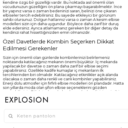
kendine özgü bir güzelliği vardır. Bu noktada asıl önemli olan
vücudunuzun güzelliğini ön plana çıkarmayı başarabilmektir. İnce
bir yapınız varsa o zaman bedeninizi saran, belinizi öne çıkaran
elbiseler tercih edebilirsiniz. Bu sayede etkileyici bir görünüm
sahibi olursunuz. Dolgun hatlarınız varsa o zaman A kesim elbise
modelleri sizin için daha uygundur. Böylece daha zarif bir duruş
elde edersiniz. Ayrıca atlamamanız gereken bir diğer detay da
kendinizi rahat hissettiğinizden emin olmanızdır.
Özel Davetlerde Kombin Seçerken Dikkat
Edilmesi Gerekenler
Sizin için önemli olan günlerde kombinlerinizi belirlemeniz
noktasında katılacağınız mekanın önemi büyüktür. İç mekanda
yapılacak bir davetse o zaman daha zarif bir elbise seçimi
yapabilirsiniz. Özellikle kadife kumaşlar iç mekanların ilk
tercihlerinden biri olmalıdır. Katılacağınız etkinlikler açık alanda
olacaksa o zaman daha renkli ve canlı kombinler yapabilirsiniz.
Enerji dolu atmosfer için fırfırlı elbise modelleri ön plandadır. Hatta
son yıllarda moda olan şifon elbise seçeneklerini gözden
geçirebilirsiniz. Tül detayları, akışkan kumaşlar kendinizi peri gibi
hissetmenizi sağlayacaktır.
Mevsimlerin kendilerine uygun renk paletleri vardır. Sizler
istediğiniz rengi giymek konusunda özgürsünüz. Bu noktada özel
davetler için uygun olan renklerle ilgili bilgi sahibi olmalısınız. Örnek
vermek gerekirse de ilkbahar ve yaz aylarında yapılan davetlerde
pastel tonlarda elbiseler kullanılmaktadır. Bu sayede romantik bir
görünüm elde edersiniz. Sonbahar ve kış aylarında bordo, zümrüt