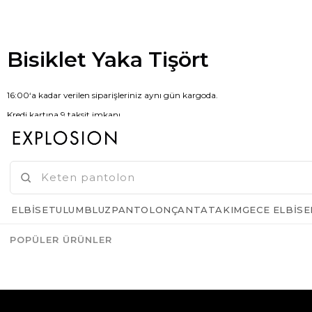
Bisiklet Yaka Tişört
16:00‘a kadar verilen siparişleriniz aynı gün kargoda.
Kredi kartına 9 taksit imkanı.
Kapıda nakit ve kredi kartı ile ödeme imkanı.
FAVORILERE EKLE
İSTEK LISTEME EKLE
ELBISE
TULUM
BLUZ
PANTOLON
ÇANTA
TAKIM
GECE ELBISE
FIYAT DÜŞÜNCE HABER VER
POPÜLER ÜRÜNLER
GELINCE HABER VER