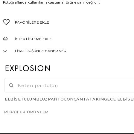
Fotoğraflarda kullanılan aksesuarlar ürüne dahil değildir.
FAVORILERE EKLE
İSTEK LISTEME EKLE
FIYAT DÜŞÜNCE HABER VER
KARGO BEDAVA
GELINCE HABER VER
ELBISE
TULUM
BLUZ
PANTOLON
ÇANTA
TAKIM
GECE ELBISE
POPÜLER ÜRÜNLER
Azalt
Artır