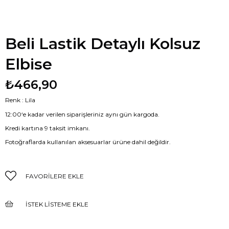
Beli Lastik Detaylı Kolsuz
Elbise
₺466,90
Renk : Lila
12:00‘e kadar verilen siparişleriniz aynı gün kargoda.
Kredi kartına 9 taksit imkanı.
Fotoğraflarda kullanılan aksesuarlar ürüne dahil değildir.
FAVORILERE EKLE
İSTEK LISTEME EKLE
FIYAT DÜŞÜNCE HABER VER