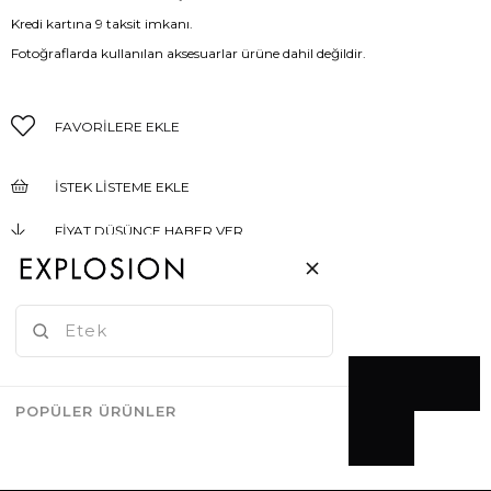
Kredi kartına 9 taksit imkanı.
Fotoğraflarda kullanılan aksesuarlar ürüne dahil değildir.
FAVORILERE EKLE
İSTEK LISTEME EKLE
FIYAT DÜŞÜNCE HABER VER
GELINCE HABER VER
POPÜLER ÜRÜNLER
Azalt
Artır