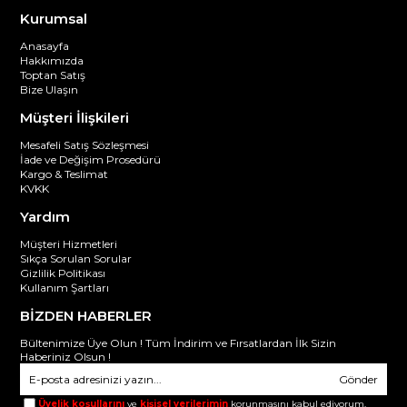
Kurumsal
Anasayfa
Hakkımızda
Toptan Satış
Bize Ulaşın
Müşteri İlişkileri
Mesafeli Satış Sözleşmesi
İade ve Değişim Prosedürü
Kargo & Teslimat
KVKK
Yardım
Müşteri Hizmetleri
Sıkça Sorulan Sorular
Gizlilik Politikası
Kullanım Şartları
BİZDEN HABERLER
Bültenimize Üye Olun ! Tüm İndirim ve Fırsatlardan İlk Sizin
Haberiniz Olsun !
Gönder
Üyelik koşullarını
ve
kişisel verilerimin
korunmasını kabul ediyorum.